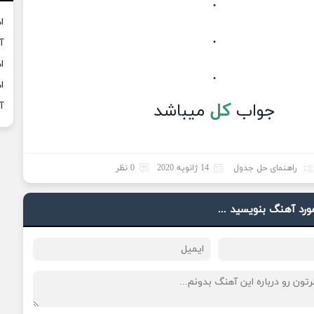
.
ا
.
آ
ا
.
ا
جواب
کل
میباشد
آ
راهنمای حل جدول
14 ژانویه 2020
0 نظر
مورد آهنگ بنویسید ...