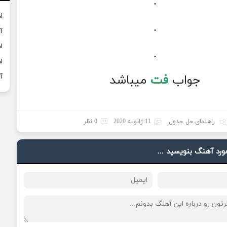
.
ا
.
آ
ا
.
ا
جواب
فت
میباشد
آ
راهنمای حل جدول
11 ژانویه 2020
0 نظر
مورد آهنگ بنویسید ...