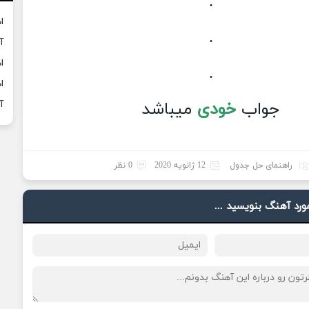
.
ا
.
آ
ا
.
ا
جواب
خودی
میباشد
آ
راهنمای حل جدول
12 ژانویه 2020
0 نظر
مورد آهنگ بنویسید ...