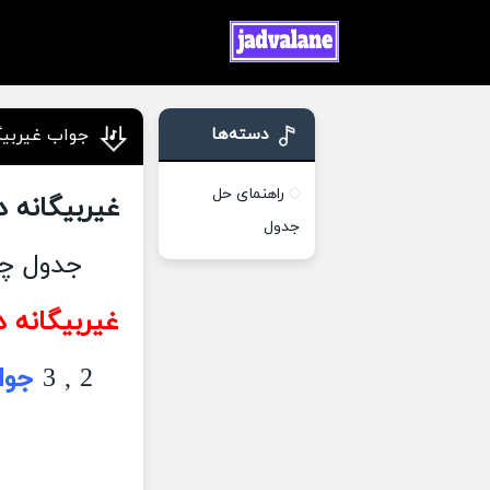
دسته‌ها
جواب غیربیگ
راهنمای حل
غیربیگانه د
جدول
جدول چی
غیربیگانه د
2 , 3
جوا