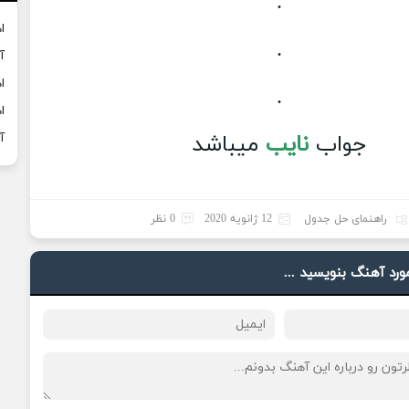
.
ا
.
آ
ا
.
ا
جواب
نایب
میباشد
آ
راهنمای حل جدول
12 ژانویه 2020
0 نظر
مورد آهنگ بنویسید ...