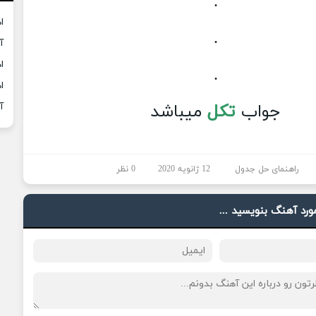
.
ا
.
آ
ا
.
ا
جواب
تکل
میباشد
آ
راهنمای حل جدول
12 ژانویه 2020
0 نظر
مورد آهنگ بنویسید ...