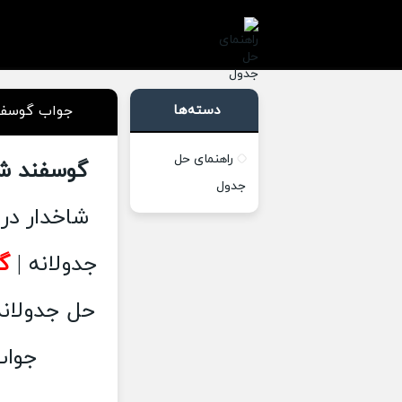
دسته‌ها
جواب گوسفند
راهنمای حل
گوسفند شا
جدول
شاخدار در
جدولانه |
گ
حل جدولانه 1 , 2 ,
جواب