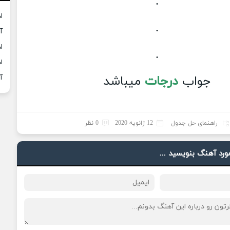
.
ا
.
آ
ا
.
ا
جواب
درجات
میباشد
آ
راهنمای حل جدول
12 ژانویه 2020
0 نظر
مورد آهنگ بنویسید ...