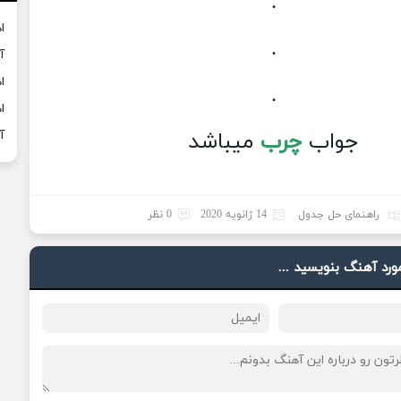
.
ا
.
آ
ا
.
ا
جواب
چرب
میباشد
آ
راهنمای حل جدول
14 ژانویه 2020
0 نظر
مورد آهنگ بنویسید ...