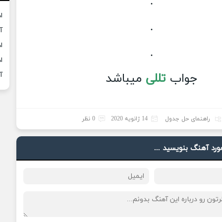
.
ا
.
آ
ا
.
ا
جواب
تللی
میباشد
آ
راهنمای حل جدول
14 ژانویه 2020
0 نظر
مورد آهنگ بنویسید ...