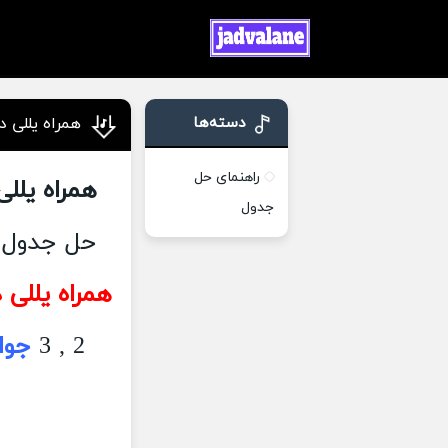
دسته‌ها
همراه یللی 
راهنمای حل
همراه یللی
جدول
حل جدول چ
همراه یللی 
2 , 3
جوا