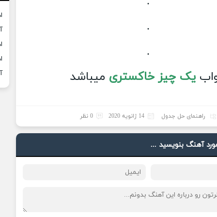
.
ا
.
آ
ا
.
ا
اب
یک چیز خاکستری
میباشد
آ
راهنمای حل جدول
14 ژانویه 2020
0 نظر
مورد آهنگ بنویسید ...